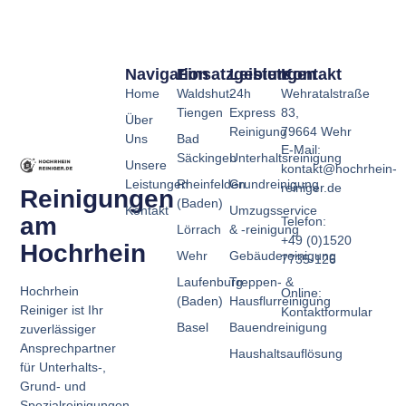
Navigation
Einsatzgebiete
Leistungen
Kontakt
Home
Waldshut-
24h
Wehratalstraße
Tiengen
Express
83,
Über
Reinigung
79664 Wehr
Uns
Bad
E-Mail:
Säckingen
Unterhaltsreinigung
Unsere
kontakt@hochrhein-
Leistungen
Rheinfelden
Grundreinigung
reiniger.de
Reinigungen
(Baden)
Kontakt
Umzugsservice
am
Telefon:
Lörrach
& -reinigung
+49 (0)1520
Hochrhein
Wehr
Gebäudereinigung
7735-126
Laufenburg
Treppen- &
Hochrhein
Online:
(Baden)
Hausflurreinigung
Reiniger ist Ihr
Kontaktformular
Basel
Bauendreinigung
zuverlässiger
Ansprechpartner
Haushaltsauflösung
für Unterhalts-,
Grund- und
Spezialreinigungen