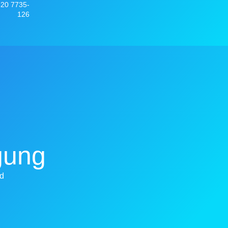
520 7735-
126
gung
d