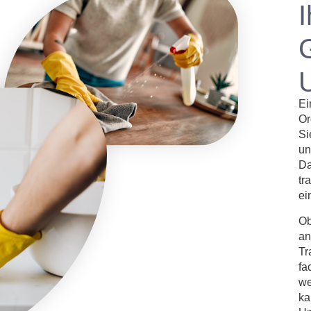
Ei
Or
Si
un
Da
tr
ei
Ob
an
Tr
fa
we
ka