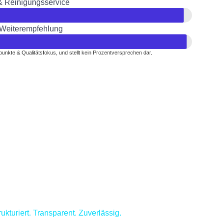
& Reinigungsservice
 Weiterempfehlung
unkte & Qualitätsfokus,
und stellt kein Prozentversprechen dar.
rukturiert. Transparent. Zuverlässig.