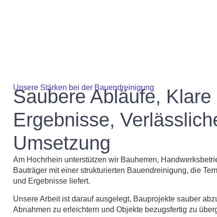
Unsere Stärken bei der Bauendreinigung
Saubere Abläufe, Klare
Ergebnisse, Verlässlich
Umsetzung
Am Hochrhein unterstützen wir Bauherren, Handwerksbetr
Bauträger mit einer strukturierten Bauendreinigung, die Ter
und Ergebnisse liefert.
Unsere Arbeit ist darauf ausgelegt, Bauprojekte sauber abz
Abnahmen zu erleichtern und Objekte bezugsfertig zu übe