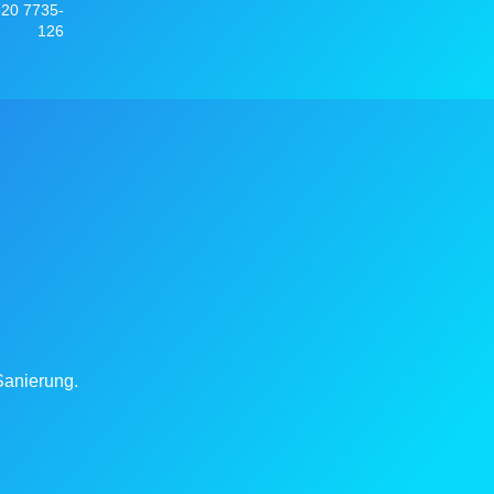
520 7735-
126
Sanierung.