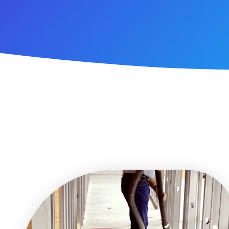
Profes
Rohba