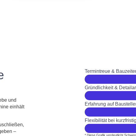
e
Termintreue & Bauzeit
Gründlichkeit & Detailar
iebe und
Erfahrung auf Baustell
mine einhält
Flexibilität bei kurzfris
uschließen,
rgeben –
* Diese Grafik verdeutlicht
Schwerp