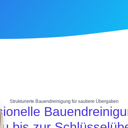
Strukturierte Bauendreinigung für saubere Übergaben
sionelle Bauendreinig
u bis zur Schlüsselüb