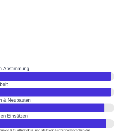
en-Abstimmung
beit
en & Neubauten
tigen Einsätzen
unkte & Qualitätsfokus,
und stellt kein Prozentversprechen dar.