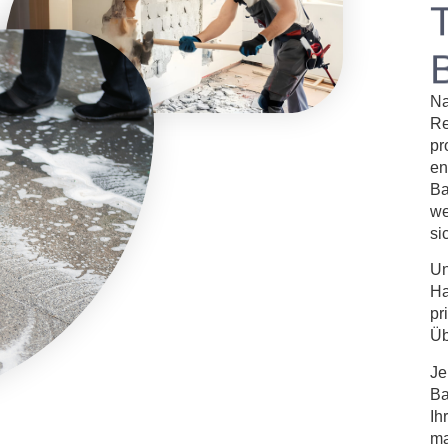
Na
Re
pr
en
Ba
we
si
Un
Ha
pr
Üb
Je
Ba
Ih
ma