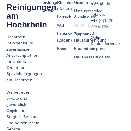
Leistungen
Rheinfelden
Grundreinigung
reiniger.de
Reinigungen
(Baden)
Kontakt
Umzugsservice
am
Telefon:
Lörrach
& -reinigung
+49 (0)1520
Hochrhein
Wehr
Gebäudereinigung
7735-126
Laufenburg
Treppen- &
Hochrhein
Online:
(Baden)
Hausflurreinigung
Reiniger ist Ihr
Kontaktformular
Basel
Bauendreinigung
zuverlässiger
Ansprechpartner
Haushaltsauflösung
für Unterhalts-,
Grund- und
Spezialreinigungen
am Hochrhein.
Wir betreuen
private und
gewerbliche
Objekte mit
Sorgfalt, Struktur
und persönlichem
Service.