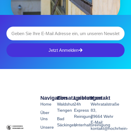
Jetzt Anmelden
Navigation
Einsatzgebiete
Leistungen
Kontakt
Home
Waldshut-
24h
Wehratalstraße
Tiengen
Express
83,
Über
Reinigung
79664 Wehr
Uns
Bad
E-Mail:
Säckingen
Unterhaltsreinigung
Unsere
kontakt@hochrhein-