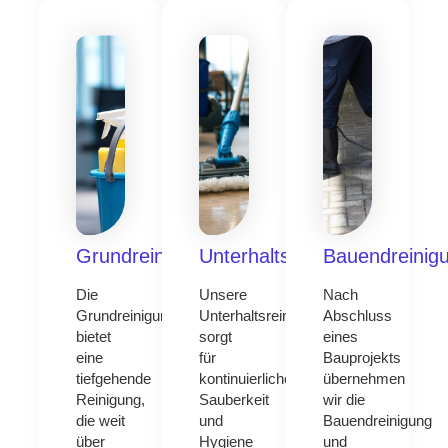
Grundreinigung
Unterhaltsreinigung
Bauendreinig
Die
Unsere
Nach
Grundreinigung
Unterhaltsreinigung
Abschluss
bietet
sorgt
eines
eine
für
Bauprojekts
tiefgehende
kontinuierliche
übernehmen
Reinigung,
Sauberkeit
wir die
die weit
und
Bauendreinigung
über
Hygiene
und