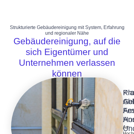
Strukturierte Gebäudereinigung mit System, Erfahrung
und regionaler Nähe
Gebäudereinigung, auf die
sich Eigentümer und
Unternehmen verlassen
können
Pro
Kla
Ge
Abl
A
Fe
Ho
An
Un
Am
Hoch