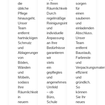
die
in Ihren
sorgen
übliche
Räumlichkeiten.
für
Pflege
Durch
einen
hinausgeht.
regelmäßige
sauberen
Unser
Reinigungsintervalle
und
Team
und
einladenden
entfernt
individuelle
Abschluss.
hartnäckigen
Anpassung
Unser
Schmutz
an Ihre
Team
und
Bedürfnisse
entfernt
Ablagerungen
garantieren
Baustaub,
von
wir
Farbreste
Böden,
stets
und
Wänden
ein
Verpackungsmateri
und
gepflegtes
effizient
Möbeln,
und
und
sodass
angenehmes
gründlich.
Ihre
Umfeld
So
Räumlichkeiten
– ob
können
in
Büro,
Sie Ihr
neuem
Schule
neues