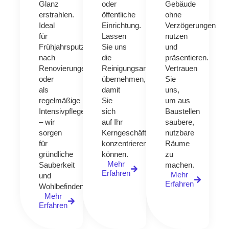
Glanz
oder
Gebäude
erstrahlen.
öffentliche
ohne
Ideal
Einrichtung.
Verzögerungen
für
Lassen
nutzen
Frühjahrsputz,
Sie uns
und
nach
die
präsentieren.
Renovierungen
Reinigungsarbeit
Vertrauen
oder
übernehmen,
Sie
als
damit
uns,
regelmäßige
Sie
um aus
Intensivpflege
sich
Baustellen
– wir
auf Ihr
saubere,
sorgen
Kerngeschäft
nutzbare
für
konzentrieren
Räume
gründliche
können.
zu
Mehr
Sauberkeit
machen.
Erfahren
Mehr
und
Erfahren
Wohlbefinden.
Mehr
Erfahren