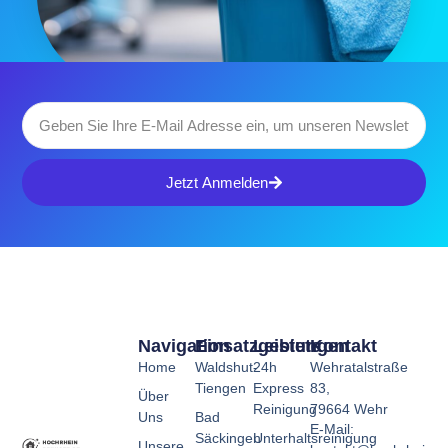
Jetzt Anmelden
Navigation
Einsatzgebiete
Leistungen
Kontakt
Home
Waldshut-
24h
Wehratalstraße
Tiengen
Express
83,
Über
Reinigung
79664 Wehr
Uns
Bad
E-Mail:
Säckingen
Unterhaltsreinigung
Unsere