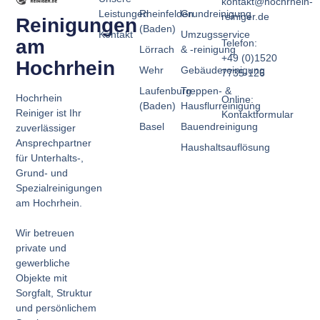
kontakt@hochrhein-
Leistungen
Rheinfelden
Grundreinigung
reiniger.de
Reinigungen
(Baden)
Kontakt
Umzugsservice
am
Telefon:
Lörrach
& -reinigung
+49 (0)1520
Hochrhein
Wehr
Gebäudereinigung
7735-126
Laufenburg
Treppen- &
Hochrhein
Online:
(Baden)
Hausflurreinigung
Reiniger ist Ihr
Kontaktformular
Basel
Bauendreinigung
zuverlässiger
Ansprechpartner
Haushaltsauflösung
für Unterhalts-,
Grund- und
Spezialreinigungen
am Hochrhein.
Wir betreuen
private und
gewerbliche
Objekte mit
Sorgfalt, Struktur
und persönlichem