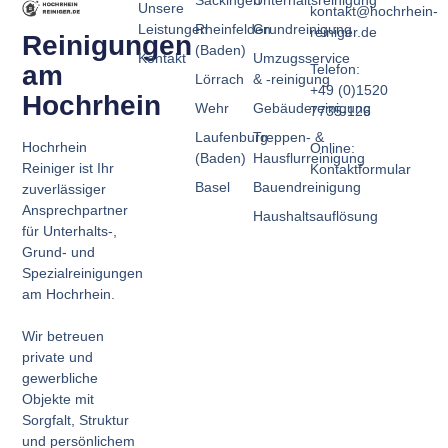
Säckingen
Unterhaltsreinigung
Unsere
kontakt@hochrhein-
Leistungen
Rheinfelden
Grundreinigung
reiniger.de
Reinigungen
(Baden)
Kontakt
Umzugsservice
am
Telefon:
Lörrach
& -reinigung
+49 (0)1520
Hochrhein
Wehr
Gebäudereinigung
7735-126
Laufenburg
Treppen- &
Hochrhein
Online:
(Baden)
Hausflurreinigung
Reiniger ist Ihr
Kontaktformular
Basel
Bauendreinigung
zuverlässiger
Ansprechpartner
Haushaltsauflösung
für Unterhalts-,
Grund- und
Spezialreinigungen
am Hochrhein.
Wir betreuen
private und
gewerbliche
Objekte mit
Sorgfalt, Struktur
und persönlichem