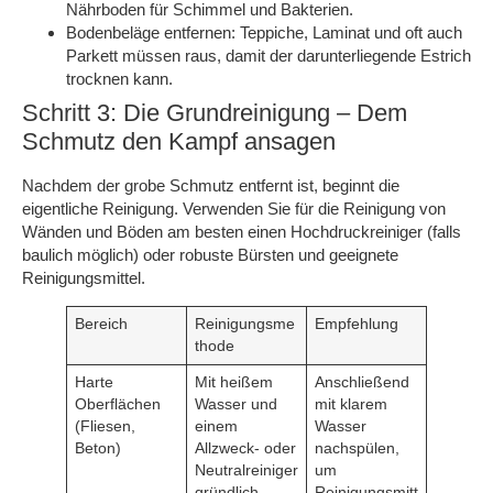
Nährboden für Schimmel und Bakterien.
Bodenbeläge entfernen: Teppiche, Laminat und oft auch
Parkett müssen raus, damit der darunterliegende Estrich
trocknen kann.
Schritt 3: Die Grundreinigung – Dem
Schmutz den Kampf ansagen
Nachdem der grobe Schmutz entfernt ist, beginnt die
eigentliche Reinigung. Verwenden Sie für die Reinigung von
Wänden und Böden am besten einen Hochdruckreiniger (falls
baulich möglich) oder robuste Bürsten und geeignete
Reinigungsmittel.
Bereich
Reinigungsme
Empfehlung
thode
Harte
Mit heißem
Anschließend
Oberflächen
Wasser und
mit klarem
(Fliesen,
einem
Wasser
Beton)
Allzweck- oder
nachspülen,
Neutralreiniger
um
gründlich
Reinigungsmitt