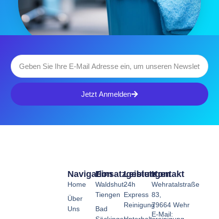
Jetzt Anmelden
Navigation
Einsatzgebiete
Leistungen
Kontakt
Home
Waldshut-
24h
Wehratalstraße
Tiengen
Express
83,
Über
Reinigung
79664 Wehr
Uns
Bad
E-Mail: