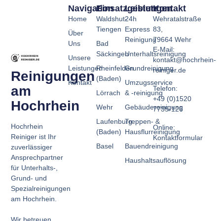
Navigation
Einsatzgebiete
Leistungen
Kontakt
Home
Waldshut-
24h
Wehratalstraße
Tiengen
Express
83,
Über
Reinigung
79664 Wehr
Uns
Bad
E-Mail:
Säckingen
Unterhaltsreinigung
Unsere
kontakt@hochrhein-
Leistungen
Rheinfelden
Grundreinigung
reiniger.de
Reinigungen
(Baden)
Kontakt
Umzugsservice
am
Telefon:
Lörrach
& -reinigung
+49 (0)1520
Hochrhein
Wehr
Gebäudereinigung
7735-126
Laufenburg
Treppen- &
Hochrhein
Online:
(Baden)
Hausflurreinigung
Reiniger ist Ihr
Kontaktformular
Basel
Bauendreinigung
zuverlässiger
Ansprechpartner
Haushaltsauflösung
für Unterhalts-,
Grund- und
Spezialreinigungen
am Hochrhein.
Wir betreuen