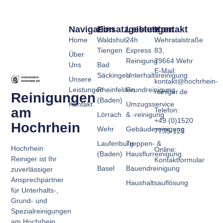
Navigation
Einsatzgebiete
Leistungen
Kontakt
Home
Waldshut-
24h
Wehratalstraße
Tiengen
Express
83,
Über
Reinigung
79664 Wehr
Uns
Bad
E-Mail:
Säckingen
Unterhaltsreinigung
Unsere
kontakt@hochrhein-
Leistungen
Rheinfelden
Grundreinigung
reiniger.de
Reinigungen
(Baden)
Kontakt
Umzugsservice
am
Telefon:
Lörrach
& -reinigung
+49 (0)1520
Hochrhein
Wehr
Gebäudereinigung
7735-126
Laufenburg
Treppen- &
Hochrhein
Online:
(Baden)
Hausflurreinigung
Reiniger ist Ihr
Kontaktformular
Basel
Bauendreinigung
zuverlässiger
Ansprechpartner
Haushaltsauflösung
für Unterhalts-,
Grund- und
Spezialreinigungen
am Hochrhein.