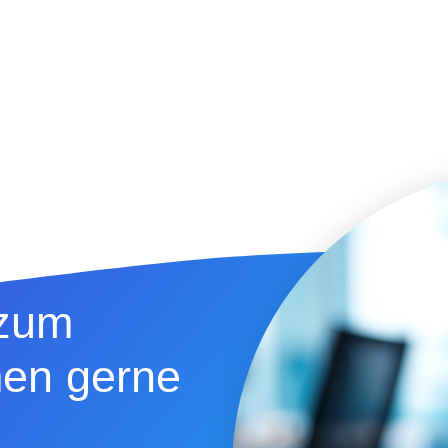
 zum
en gerne