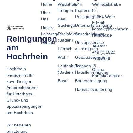
Home
Waldshut-
24h
Wehratalstraße
Tiengen
Express
83,
Über
Reinigung
79664 Wehr
Uns
Bad
E-Mail:
Säckingen
Unterhaltsreinigung
Unsere
kontakt@hochrhein-
Leistungen
Rheinfelden
Grundreinigung
reiniger.de
Reinigungen
(Baden)
Kontakt
Umzugsservice
am
Telefon:
Lörrach
& -reinigung
+49 (0)1520
Hochrhein
Wehr
Gebäudereinigung
7735-126
Laufenburg
Treppen- &
Hochrhein
Online:
(Baden)
Hausflurreinigung
Reiniger ist Ihr
Kontaktformular
Basel
Bauendreinigung
zuverlässiger
Ansprechpartner
Haushaltsauflösung
für Unterhalts-,
Grund- und
Spezialreinigungen
am Hochrhein.
Wir betreuen
private und