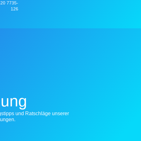
520 7735-
126
gung
gstipps und Ratschläge unserer
gungen.