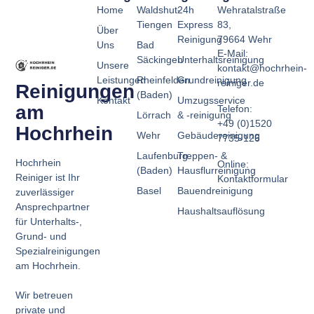
Home
Waldshut-
24h
Wehratalstraße
Tiengen
Express
83,
Über
Reinigung
79664 Wehr
Uns
Bad
E-Mail:
Säckingen
Unterhaltsreinigung
Unsere
kontakt@hochrhein-
Leistungen
Rheinfelden
Grundreinigung
reiniger.de
Reinigungen
(Baden)
Kontakt
Umzugsservice
am
Telefon:
Lörrach
& -reinigung
+49 (0)1520
Hochrhein
Wehr
Gebäudereinigung
7735-126
Laufenburg
Treppen- &
Hochrhein
Online:
(Baden)
Hausflurreinigung
Reiniger ist Ihr
Kontaktformular
Basel
Bauendreinigung
zuverlässiger
Ansprechpartner
Haushaltsauflösung
für Unterhalts-,
Grund- und
Spezialreinigungen
am Hochrhein.
Wir betreuen
private und