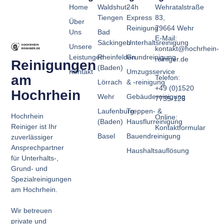
Home
Waldshut-
24h
Wehratalstraße
Tiengen
Express
83,
Über
Reinigung
79664 Wehr
Uns
Bad
E-Mail:
Säckingen
Unterhaltsreinigung
Unsere
kontakt@hochrhein-
Leistungen
Rheinfelden
Grundreinigung
reiniger.de
Reinigungen
(Baden)
Kontakt
Umzugsservice
am
Telefon:
Lörrach
& -reinigung
+49 (0)1520
Hochrhein
Wehr
Gebäudereinigung
7735-126
Laufenburg
Treppen- &
Hochrhein
Online:
(Baden)
Hausflurreinigung
Reiniger ist Ihr
Kontaktformular
Basel
Bauendreinigung
zuverlässiger
Ansprechpartner
Haushaltsauflösung
für Unterhalts-,
Grund- und
Spezialreinigungen
am Hochrhein.
Wir betreuen
private und