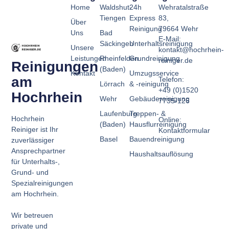
Home
Waldshut-
24h
Wehratalstraße
Tiengen
Express
83,
Über
Reinigung
79664 Wehr
Uns
Bad
E-Mail:
Säckingen
Unterhaltsreinigung
Unsere
kontakt@hochrhein-
Leistungen
Rheinfelden
Grundreinigung
reiniger.de
Reinigungen
(Baden)
Kontakt
Umzugsservice
am
Telefon:
Lörrach
& -reinigung
+49 (0)1520
Hochrhein
Wehr
Gebäudereinigung
7735-126
Laufenburg
Treppen- &
Hochrhein
Online:
(Baden)
Hausflurreinigung
Reiniger ist Ihr
Kontaktformular
Basel
Bauendreinigung
zuverlässiger
Ansprechpartner
Haushaltsauflösung
für Unterhalts-,
Grund- und
Spezialreinigungen
am Hochrhein.
Wir betreuen
private und