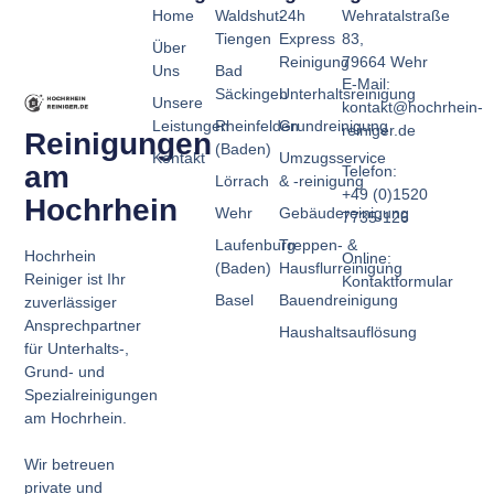
Home
Waldshut-
24h
Wehratalstraße
Tiengen
Express
83,
Über
Reinigung
79664 Wehr
Uns
Bad
E-Mail:
Säckingen
Unterhaltsreinigung
Unsere
kontakt@hochrhein-
Leistungen
Rheinfelden
Grundreinigung
reiniger.de
Reinigungen
(Baden)
Kontakt
Umzugsservice
am
Telefon:
Lörrach
& -reinigung
+49 (0)1520
Hochrhein
Wehr
Gebäudereinigung
7735-126
Laufenburg
Treppen- &
Hochrhein
Online:
(Baden)
Hausflurreinigung
Reiniger ist Ihr
Kontaktformular
Basel
Bauendreinigung
zuverlässiger
Ansprechpartner
Haushaltsauflösung
für Unterhalts-,
Grund- und
Spezialreinigungen
am Hochrhein.
Wir betreuen
private und