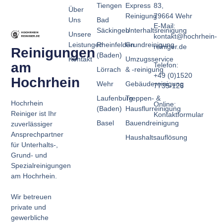
Tiengen
Express
83,
Über
Reinigung
79664 Wehr
Uns
Bad
E-Mail:
Säckingen
Unterhaltsreinigung
Unsere
kontakt@hochrhein-
Leistungen
Rheinfelden
Grundreinigung
reiniger.de
Reinigungen
(Baden)
Kontakt
Umzugsservice
am
Telefon:
Lörrach
& -reinigung
+49 (0)1520
Hochrhein
Wehr
Gebäudereinigung
7735-126
Laufenburg
Treppen- &
Hochrhein
Online:
(Baden)
Hausflurreinigung
Reiniger ist Ihr
Kontaktformular
Basel
Bauendreinigung
zuverlässiger
Ansprechpartner
Haushaltsauflösung
für Unterhalts-,
Grund- und
Spezialreinigungen
am Hochrhein.
Wir betreuen
private und
gewerbliche