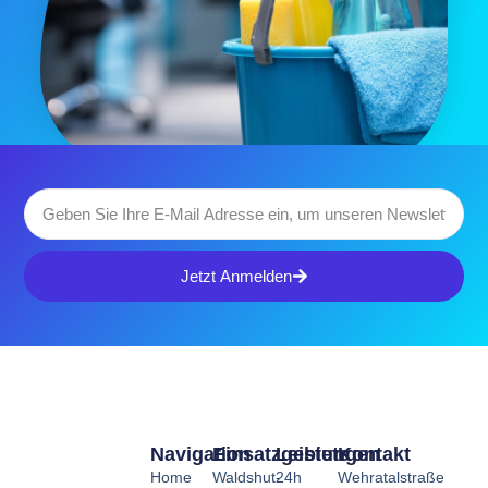
Jetzt Anmelden
Navigation
Einsatzgebiete
Leistungen
Kontakt
Home
Waldshut-
24h
Wehratalstraße